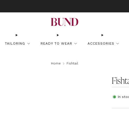
OOK AN APPOINTMENT AT YOUR NEAREST BUNDCLUB AND CUSTOMIZE YOUR
TAILORING
READY TO WEAR
ACCESSORIES
Home
Fishtail
Fishta
In sto