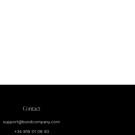
Contact
support@bundcompany.com
+34 919 01 08 93