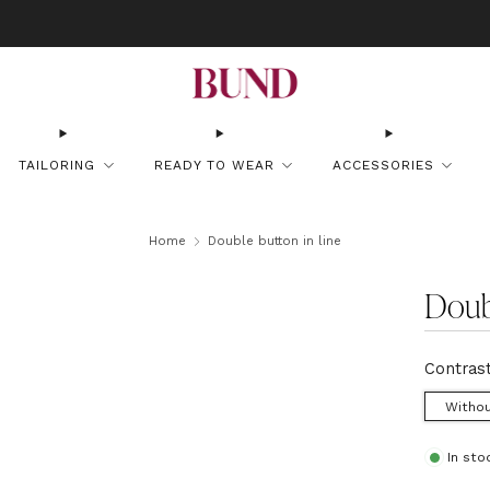
OOK AN APPOINTMENT AT YOUR NEAREST BUNDCLUB AND CUSTOMIZE YOUR
TAILORING
READY TO WEAR
ACCESSORIES
Home
Double button in line
Doubl
Contras
Withou
In sto