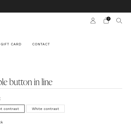
 SUIT
0
GIFT CARD
CONTACT
e button in line
t
t contrast
White contrast
ck