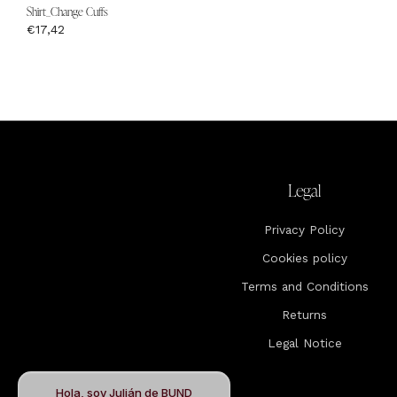
Shirt_Change Cuffs
€17,42
Legal
Privacy Policy
Cookies policy
Terms and Conditions
Returns
Legal Notice
Hola, soy Julián de BUND