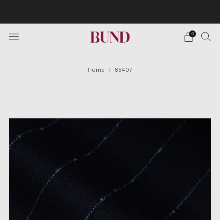
BOOK AN APPOINTMENT AT YOUR NEAREST BUNDCLUB
AND CUSTOMIZE YOUR SUIT
0
Home
65407