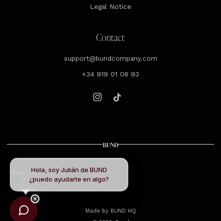
Legal Notice
Contact
support@bundcompany.com
+34 919 01 08 93
Instagram
Tiktok
Hola, soy Julián de BUND
Country
France (EUR €)
¿puedo ayudarte en algo?
Language
English
Made by
BUND HQ