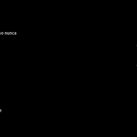
mo nunca
e