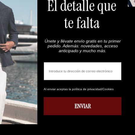
El detalle que
Navy Blue Plain Suspenders
te falta
€59,00
Añadir al carrito
Únete y llévate envío gratis en tu primer
pedido. Además: novedades, acceso
anticipado y mucho más.
Email
Al enviar aceptas la política de privacidad/Cookies
ENVIAR