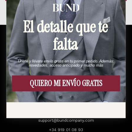
Crear cuenta
El detalle que te
falta
Legal
Política de Privacidad
Politica de cookies
Únete y llévate envío gratis en tu primer pedido. Además:
novedades, acceso anticipado y mucho más
Términos y Condiciones
Devoluciones y Adecuaciones
QUIERO MI ENVÍO GRATIS
Aviso Legal
Contacto
support@bundcompany.com
+34 919 01 08 93