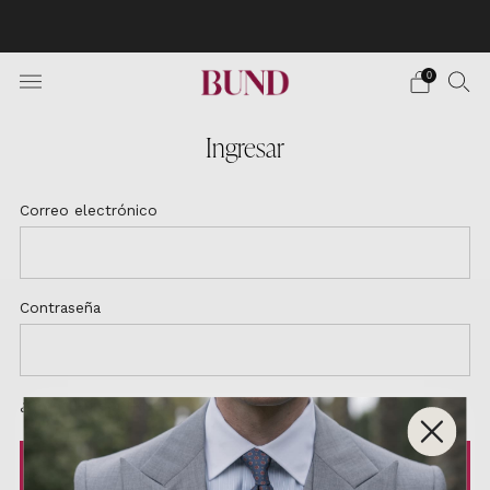
The formal wear fashion that has triumphed in Spain
comes to your country. ¡Limited collection!
0
Ingresar
Correo electrónico
Contraseña
¿Olvidó su contraseña?