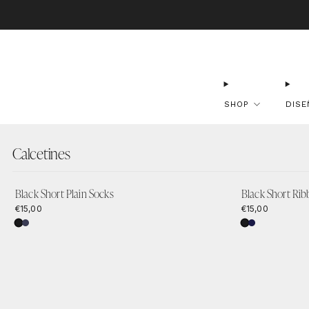
Envío Gr
SHOP
DISE
Calcetines
Black Short Plain Socks
Black Short Ri
€15,00
€15,00