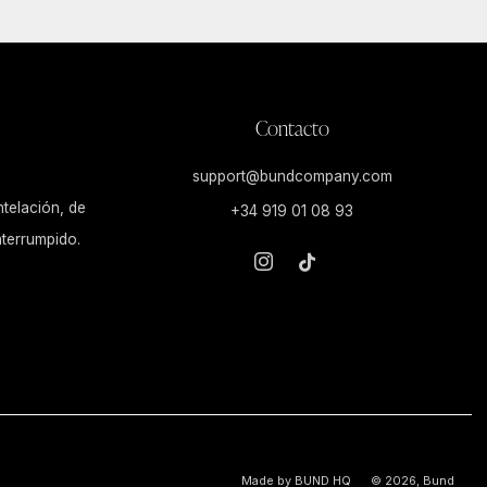
Contacto
support@bundcompany.com
ntelación, de
+34 919 01 08 93
Instagram
Tiktok
nterrumpido.
Made by
BUND HQ
© 2026, Bund