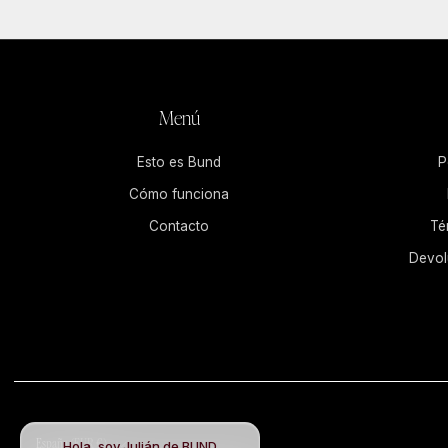
Menú
Esto es Bund
P
Cómo funciona
Contacto
Té
Devol
País
España (EUR €)
Hola, soy Julián de BUND