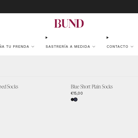
atuito en pedidos superiores a 150€ · Citas en TheBundClub's de Lunes 
ÑA TU PRENDA
SASTRERÍA A MEDIDA
CONTACTO
bbed Socks
Blue Short Plain Socks
€15,00