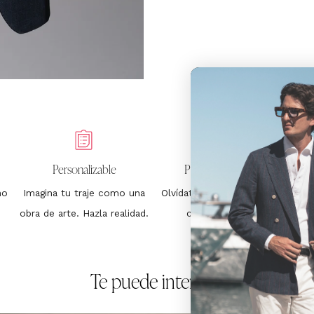
Personalizable
Precio Sin Sorpresas
ho
Imagina tu traje como una
Olvídate de hacerle daño a tu
obra de arte. Hazla realidad.
cartera. 399€. Fin.
Te puede interesar