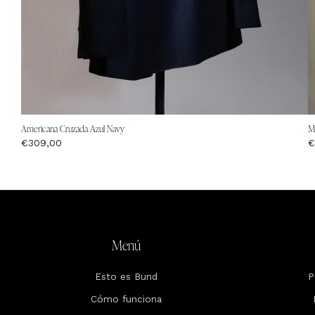
Mi
Americana Cruzada Azul Navy
€
€309,00
Menú
Esto es Bund
P
Cómo funciona