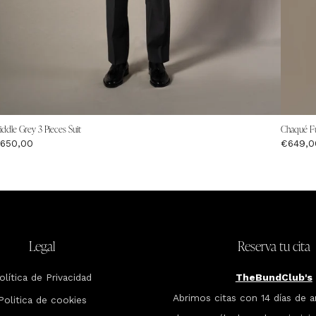
ddle Grey 3 Pieces Suit
Chaqué Fu
650,00
€649,0
Legal
Reserva tu cita
olítica de Privacidad
TheBundClub's
Abrimos citas con 14 días de a
Politica de cookies