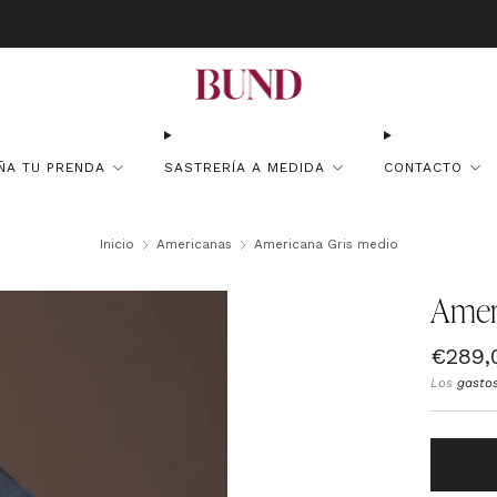
atuito en pedidos superiores a 150€ · Citas en TheBundClub's de Lunes 
ÑA TU PRENDA
SASTRERÍA A MEDIDA
CONTACTO
Inicio
Americanas
Americana Gris medio
Amer
Precio
€289,
habitu
Los
gasto