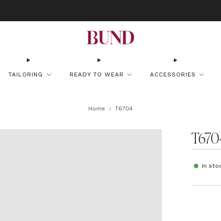
OK AN APPOINTMENT AT YOUR NEAREST BUNDCLUB AND CUSTOMIZE YOUR S
TAILORING
READY TO WEAR
ACCESSORIES
Home
T6704
T670
In sto