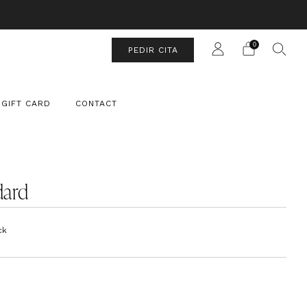
UIT
0
PEDIR CITA
GIFT CARD
CONTACT
dard
ck