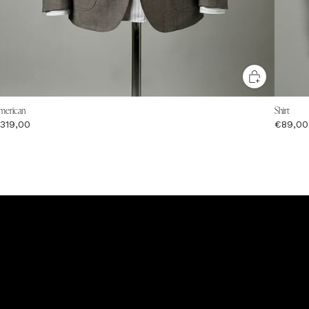
merican
Shirt
319,00
€89,00