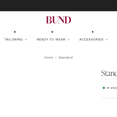
OK AN APPOINTMENT AT YOUR NEAREST BUNDCLUB AND CUSTOMIZE YOUR S
TAILORING
READY TO WEAR
ACCESSORIES
Home
Standard
Stan
In sto