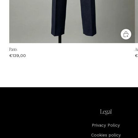
Pants
A
€139,00
€
Legal
Privacy Policy
Cookies policy