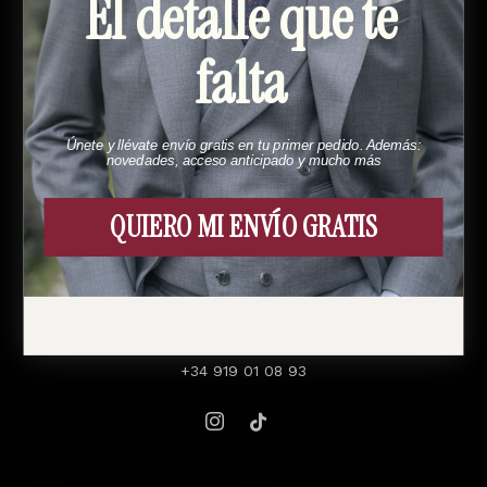
El detalle que te
Legal
falta
Política de Privacidad
Politica de cookies
Únete y llévate envío gratis en tu primer pedido. Además:
Términos y Condiciones
novedades, acceso anticipado y mucho más
Devoluciones y Adecuaciones
QUIERO MI ENVÍO GRATIS
Aviso Legal
Contacto
support@bundcompany.com
+34 919 01 08 93
Instagram
Tiktok