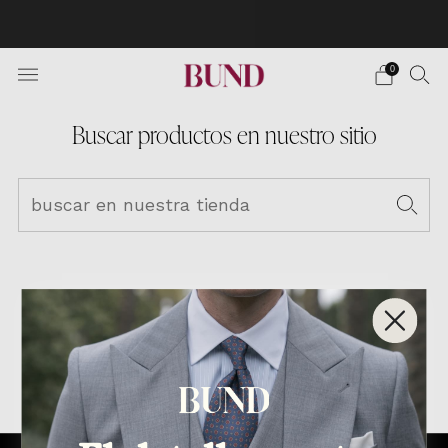
The formal wear fashion that has triumphed in Spain
comes to your country. ¡Limited collection!
0
Buscar productos en nuestro sitio