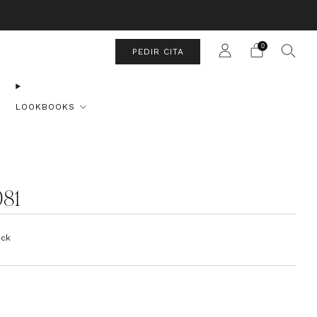
a Sábado.
0
PEDIR CITA
LOOKBOOKS
081
ock