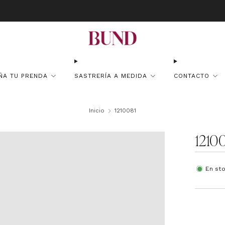
atuito en pedidos superiores a 150€ · Citas en TheBundClub's de Lunes 
ÑA TU PRENDA
SASTRERÍA A MEDIDA
CONTACTO
Inicio
1210081
1210
En st