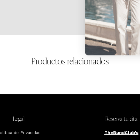
Productos relacionados
Legal
Reserva tu cita
olítica de Privacidad
TheBundClub's