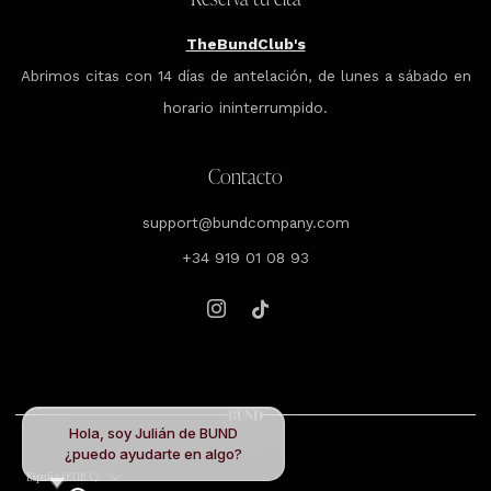
TheBundClub's
Abrimos citas con 14 días de antelación, de lunes a sábado en
horario ininterrumpido.
Contacto
support@bundcompany.com
+34 919 01 08 93
Instagram
Tiktok
Hola, soy Julián de BUND
¿puedo ayudarte en algo?
País
España (EUR €)