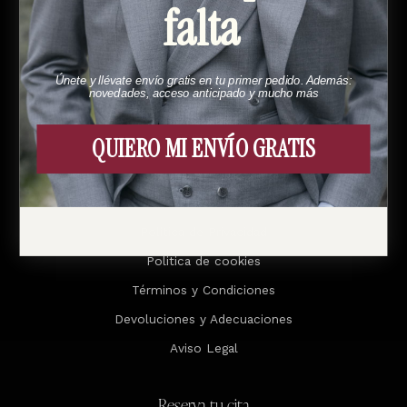
falta
Menú
Esto es Bund
Únete y llévate envío gratis en tu primer pedido. Además:
novedades, acceso anticipado y mucho más
Cómo funciona
Contacto
QUIERO MI ENVÍO GRATIS
Legal
Política de Privacidad
Politica de cookies
Términos y Condiciones
Devoluciones y Adecuaciones
Aviso Legal
Reserva tu cita