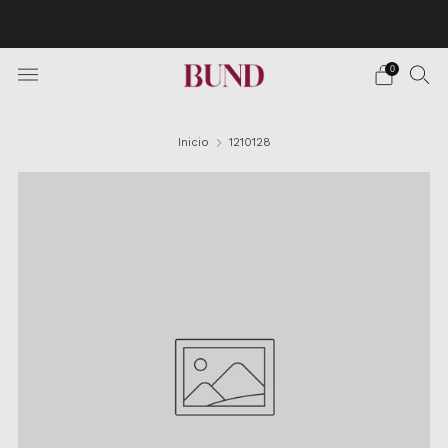
Envío Gratuito en pedidos superiores a 150€ · Citas en
TheBundClub's de Lunes a Sábado.
0
Inicio
1210128