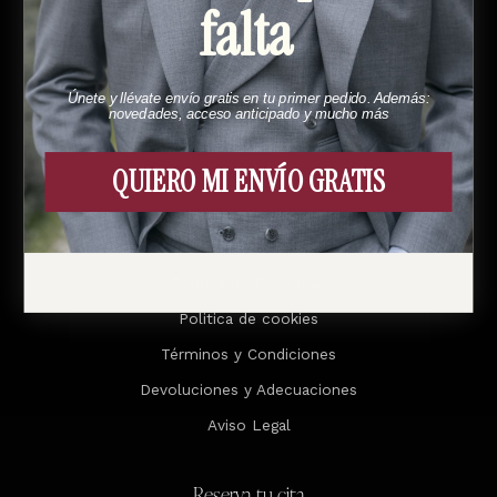
falta
Menú
Esto es Bund
Únete y llévate envío gratis en tu primer pedido. Además:
novedades, acceso anticipado y mucho más
Cómo funciona
Contacto
QUIERO MI ENVÍO GRATIS
Legal
Política de Privacidad
Politica de cookies
Términos y Condiciones
Devoluciones y Adecuaciones
Aviso Legal
Reserva tu cita