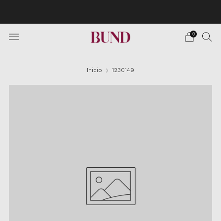
Envío Gratuito en pedidos superiores a 150€ · Citas en
TheBundClub's de Lunes a Sábado.
0
Inicio
1230149