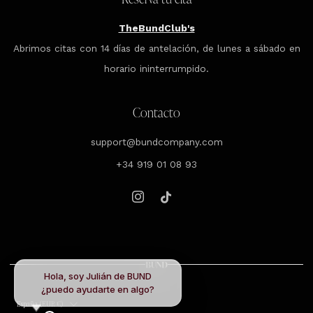
TheBundClub's
Abrimos citas con 14 días de antelación, de lunes a sábado en
horario ininterrumpido.
Contacto
support@bundcompany.com
+34 919 01 08 93
Instagram
Tiktok
Hola, soy Julián de BUND
¿puedo ayudarte en algo?
País
España (EUR €)