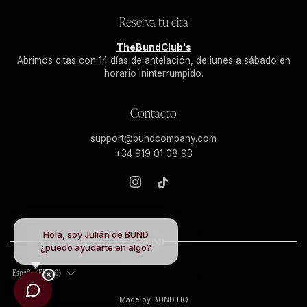
Reserva tu cita
TheBundClub's
Abrimos citas con 14 días de antelación, de lunes a sábado en
horario ininterrumpido.
Contacto
support@bundcompany.com
+34 919 01 08 93
Instagram
Tiktok
Hola, soy Julián de BUND
¿puedo ayudarte en algo?
País
España (EUR €)
Made by
BUND HQ