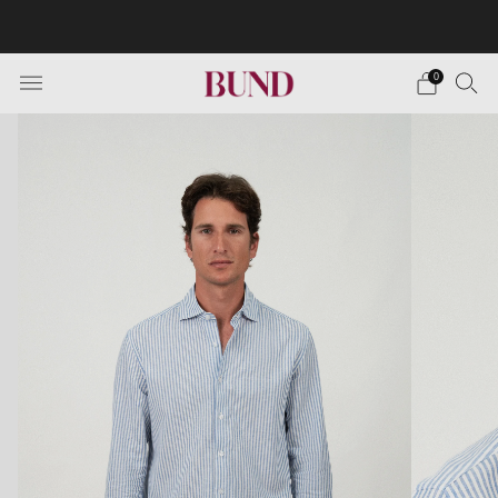
Envío Gratuito en pedidos superiores a 150€ · Citas en
TheBundClub's de Lunes a Sábado.
0