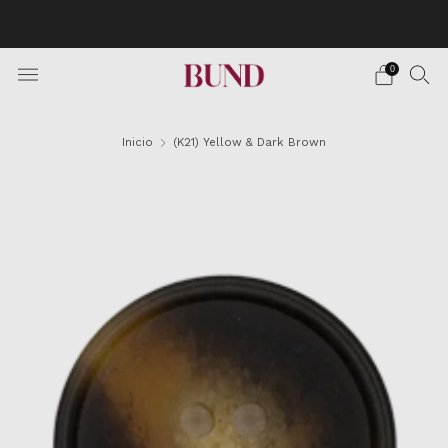
Envío Gratuito en pedidos superiores a 150€ · Citas en
TheBundClub's de Lunes a Sábado.
0
Inicio
(K21) Yellow & Dark Brown