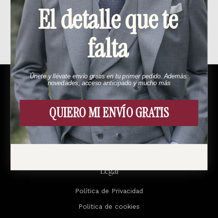
El detalle que te
Productos relacionados
falta
Únete y llévate envío gratis en tu primer pedido. Además:
novedades, acceso anticipado y mucho más
Menú
QUIERO MI ENVÍO GRATIS
Esto es Bund
Cómo funciona
Contacto
Legal
Política de Privacidad
Politica de cookies