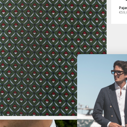
Paja
€59,