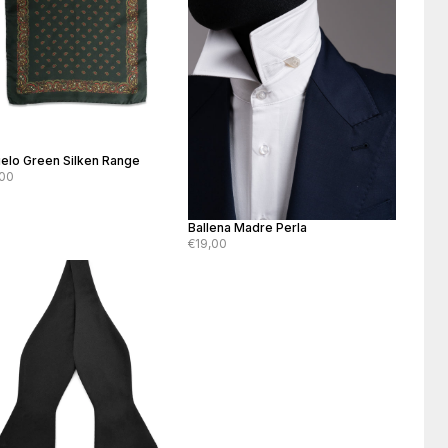
elo Green Silken Range
00
Ballena Madre Perla
€19,00