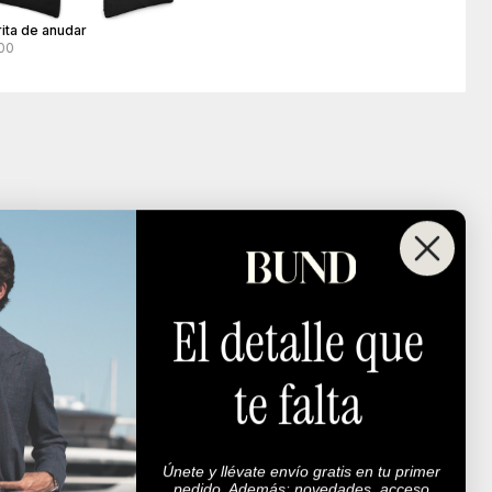
rita de anudar
00
El detalle que
te falta
Únete y llévate envío gratis en tu primer
pedido. Además: novedades, acceso