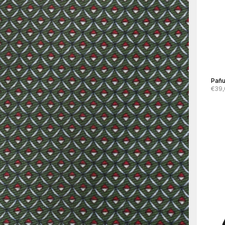
Pañu
€39,