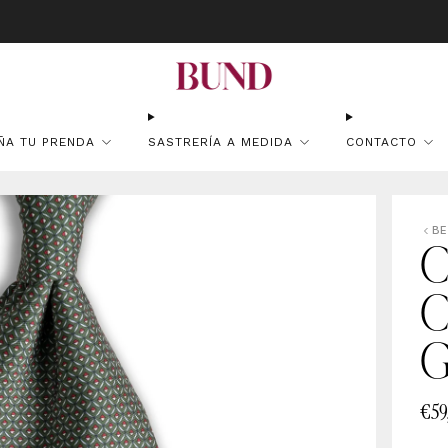
atuito en pedidos superiores a 150€ · Citas en TheBundClub's de Lunes 
ÑA TU PRENDA
SASTRERÍA A MEDIDA
CONTACTO
BE
C
C
G
€59