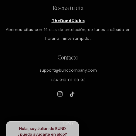
Reserva tu cita
TheBundClub's
Abrimos citas con 14 días de antelación, de lunes a sábado en
horario ininterrumpido.
Contacto
support@bundcompany.com
+34 919 01 08 93
Instagram
Tiktok
Hola, soy Julián de BUND
¿puedo ayudarte en algo?