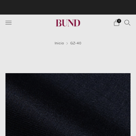
Envío Gratuito en pedidos superiores a 150€ · Citas en
TheBundClub's de Lunes a Sábado.
0
Inicio
GZ-40