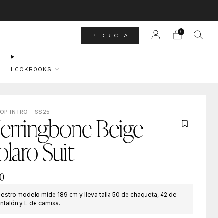
a Sábado.
0
PEDIR CITA
LOOKBOOKS
OP INTRO - SS25
erringbone Beige
olaro Suit
0
estro modelo mide 189 cm y lleva talla 50 de chaqueta, 42 de
ntalón y L de camisa.