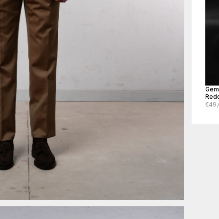
Geme
Red
€49,