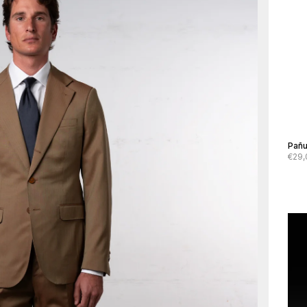
Pañu
€29,