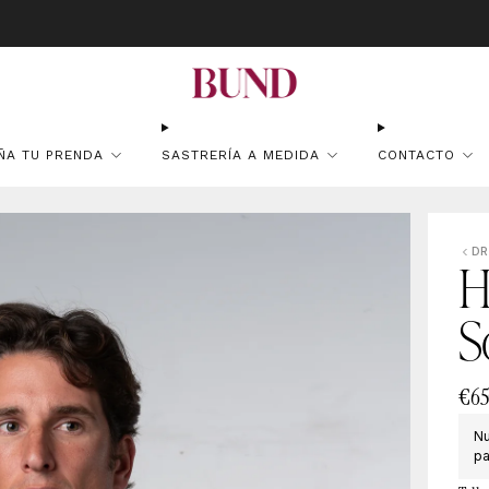
atuito en pedidos superiores a 150€ · Citas en TheBundClub's de Lunes 
ÑA TU PRENDA
SASTRERÍA A MEDIDA
CONTACTO
DR
H
S
€65
Nu
pa