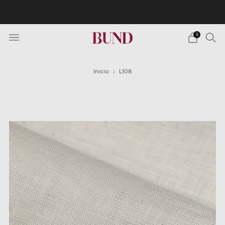
Envío Gratuito en pedidos superiores a 150€ · Citas en
TheBundClub's de Lunes a Sábado.
0
Inicio
L108