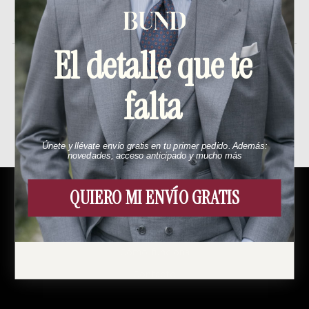
En stock
El detalle que te
falta
Productos relacionados
Únete y llévate envío gratis en tu primer pedido. Además:
novedades, acceso anticipado y mucho más
QUIERO MI ENVÍO GRATIS
Menú
Esto es Bund
Cómo funciona
Contacto