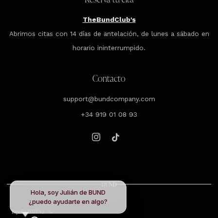
TheBundClub's
Abrimos citas con 14 días de antelación, de lunes a sábado en
horario ininterrumpido.
Contacto
support@bundcompany.com
+34 919 01 08 93
Instagram
Tiktok
Hola, soy Julián de BUND
¿puedo ayudarte en algo?
País
España (EUR €)