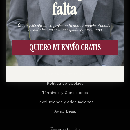
falta
Menú
Esto es Bund
Únete y llévate envío gratis en tu primer pedido. Además:
novedades, acceso anticipado y mucho más
Cómo funciona
Contacto
QUIERO MI ENVÍO GRATIS
Legal
Política de Privacidad
Politica de cookies
Términos y Condiciones
Devoluciones y Adecuaciones
Aviso Legal
Reserva tu cita