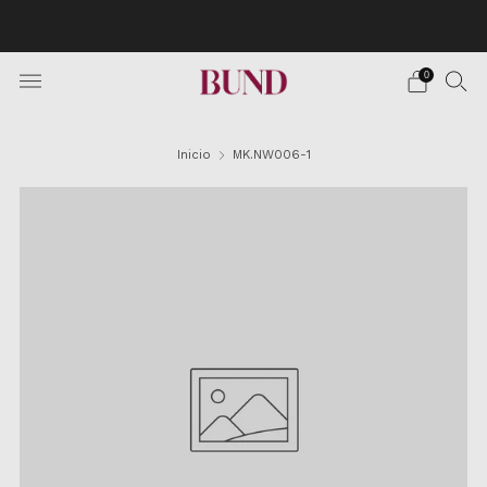
Envío Gratuito en pedidos superiores a 150€ · Citas en
TheBundClub's de Lunes a Sábado.
0
Inicio
MK.NW006-1