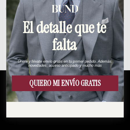
En stock
El detalle que te
falta
Productos relacionados
Únete y llévate envío gratis en tu primer pedido. Además:
novedades, acceso anticipado y mucho más
QUIERO MI ENVÍO GRATIS
Menú
Esto es Bund
Cómo funciona
Contacto