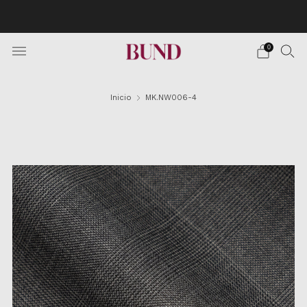
Envío Gratuito en pedidos superiores a 150€ · Citas en
TheBundClub's de Lunes a Sábado.
0
Inicio
MK.NW006-4