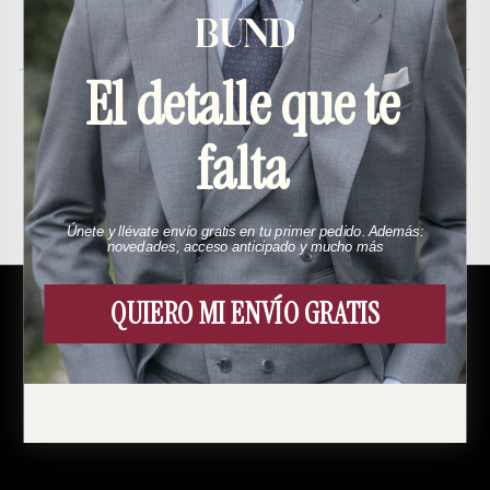
En stock
El detalle que te
falta
Productos relacionados
Únete y llévate envío gratis en tu primer pedido. Además:
novedades, acceso anticipado y mucho más
QUIERO MI ENVÍO GRATIS
Menú
Esto es Bund
Cómo funciona
Contacto