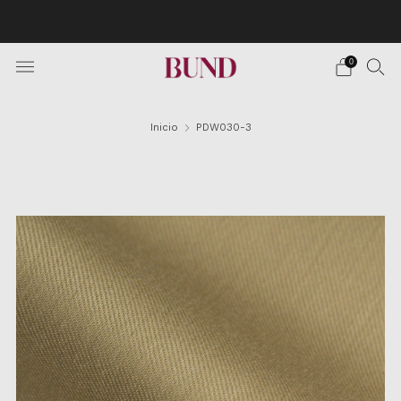
Envío Gratuito en pedidos superiores a 150€ · Citas en
TheBundClub's de Lunes a Sábado.
0
Inicio
PDW030-3