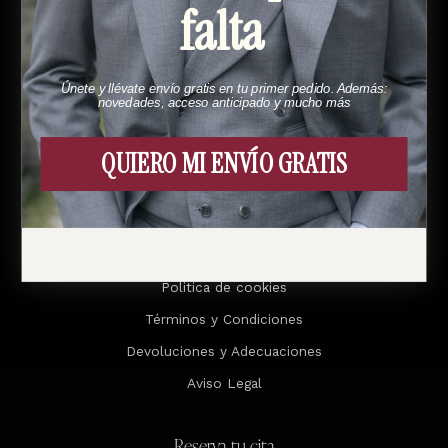
falta
Menú
Esto es Bund
Únete y llévate envío gratis en tu primer pedido. Además:
novedades, acceso anticipado y mucho más
Cómo funciona
Contacto
QUIERO MI ENVÍO GRATIS
Legal
Política de Privacidad
Politica de cookies
Términos y Condiciones
Devoluciones y Adecuaciones
Aviso Legal
Reserva tu cita