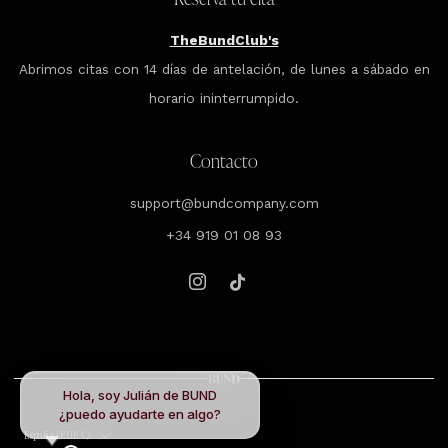
TheBundClub's
Abrimos citas con 14 días de antelación, de lunes a sábado en
horario ininterrumpido.
Contacto
support@bundcompany.com
+34 919 01 08 93
Instagram
Tiktok
Hola, soy Julián de BUND
¿puedo ayudarte en algo?
País
España (EUR €)