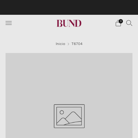
Envío Gratuito en pedidos superiores a 150€ · Citas en
TheBundClub's de Lunes a Sábado.
0
Inicio
T6704