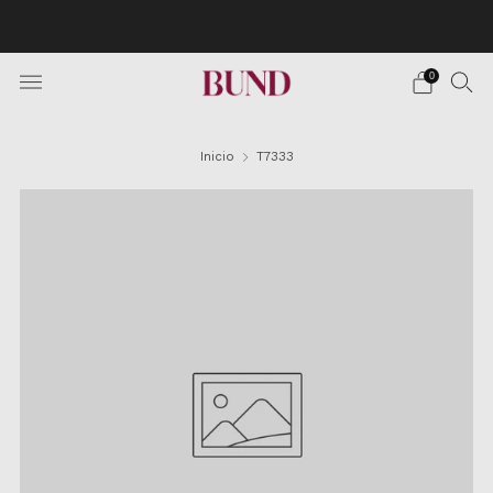
Envío Gratuito en pedidos superiores a 150€ · Citas en
TheBundClub's de Lunes a Sábado.
0
Inicio
T7333