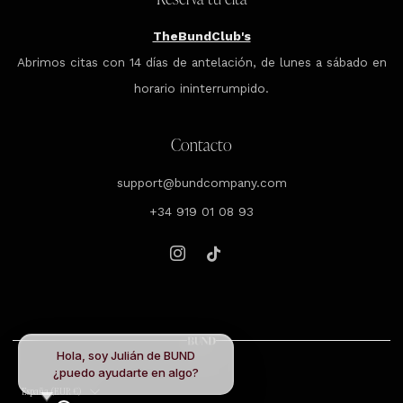
TheBundClub's
Abrimos citas con 14 días de antelación, de lunes a sábado en
horario ininterrumpido.
Contacto
support@bundcompany.com
+34 919 01 08 93
Instagram
Tiktok
Hola, soy Julián de BUND
¿puedo ayudarte en algo?
País
España (EUR €)