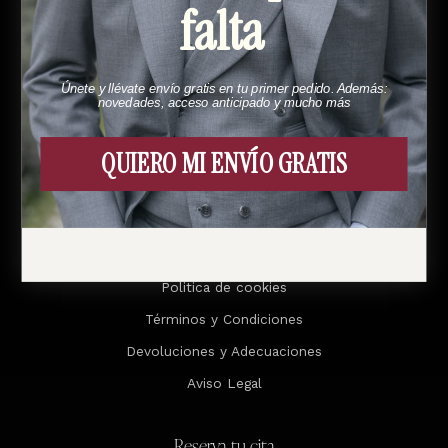
falta
Menú
Esto es Bund
Únete y llévate envío gratis en tu primer pedido. Además:
novedades, acceso anticipado y mucho más
Cómo funciona
Contacto
QUIERO MI ENVÍO GRATIS
Legal
Política de Privacidad
Politica de cookies
Términos y Condiciones
Devoluciones y Adecuaciones
Aviso Legal
Reserva tu cita