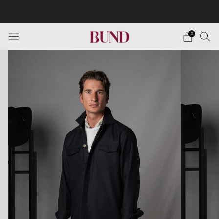
Envío Gratuito en pedidos superiores a 150€ · Citas en
TheBundClub's de Lunes a Sábado.
0