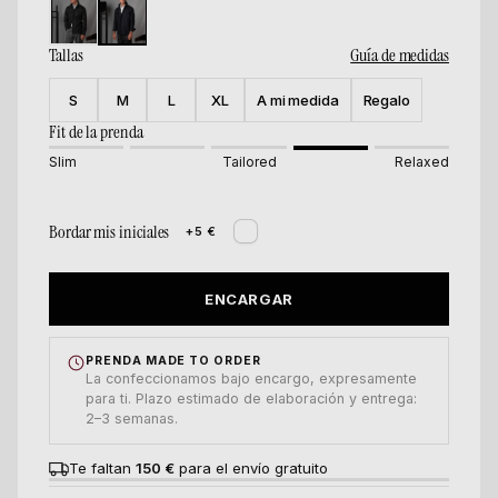
Tallas
Guía de medidas
S
M
L
XL
A mi medida
Regalo
Fit de la prenda
Slim
Tailored
Relaxed
Bordar mis iniciales
+5 €
ENCARGAR
PRENDA MADE TO ORDER
La confeccionamos bajo encargo, expresamente
para ti. Plazo estimado de elaboración y entrega:
2–3 semanas.
Te faltan
150 €
para el envío gratuito